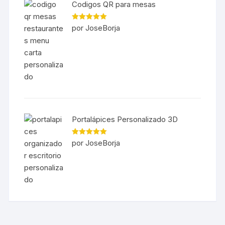
Codigos QR para mesas
Valorado en
por JoseBorja
5
de 5
Portalápices Personalizado 3D
Valorado en
por JoseBorja
5
de 5