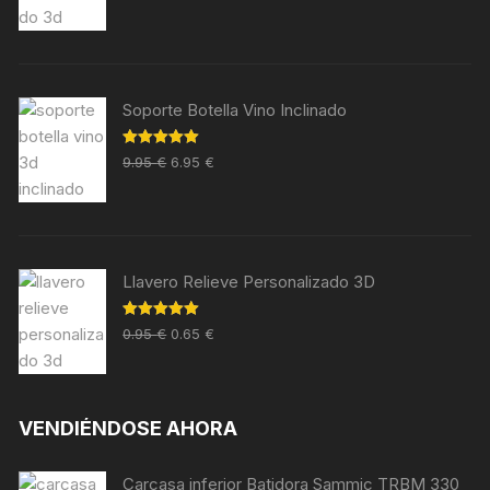
Soporte Botella Vino Inclinado
Valorado en
9.95
€
6.95
€
5.00
de 5
Llavero Relieve Personalizado 3D
Valorado en
0.95
€
0.65
€
5.00
de 5
VENDIÉNDOSE AHORA
Carcasa inferior Batidora Sammic TRBM 330