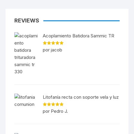
REVIEWS
Acoplamiento Batidora Sammic TR
Valorado en
por jacob
5
de 5
Litofanía recta con soporte vela y luz
Valorado en
por Pedro J.
5
de 5