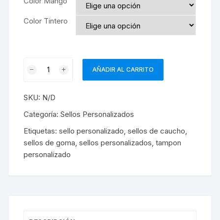
Color Mango
Color Tintero
Sello
AÑADIR AL CARRITO
Personalizado
60
SKU:
N/D
hasta
80
Categoría:
Sellos Personalizados
mm
Etiquetas:
sello personalizado
,
sellos de caucho
,
cantidad
sellos de goma
,
sellos personalizados
,
tampon
personalizado