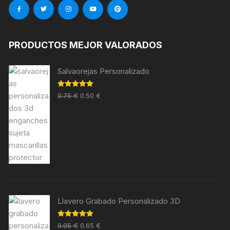
PRODUCTOS MEJOR VALORADOS
Salvaorejas Personalizado
Valorado en
0.75
€
0.50
€
5.00
de 5
Llavero Grabado Personalizado 3D
Valorado en
0.95
€
0.65
€
5.00
de 5