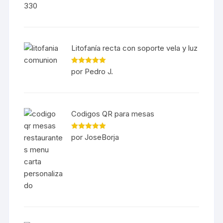
Litofanía recta con soporte vela y luz
Valorado en
por Pedro J.
5
de 5
Codigos QR para mesas
Valorado en
por JoseBorja
5
de 5