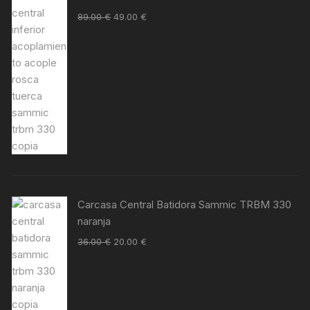
89.00
€
49.00
€
Carcasa Central Batidora Sammic TRBM 330
naranja
36.00
€
20.00
€