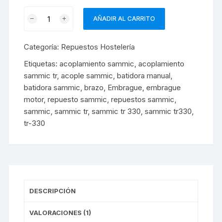
Acoplamiento
AÑADIR AL CARRITO
Batidora
Sammic
Categoría:
Repuestos Hostelería
TR
cantidad
Etiquetas:
acoplamiento sammic
,
acoplamiento
sammic tr
,
acople sammic
,
batidora manual
,
batidora sammic
,
brazo
,
Embrague
,
embrague
motor
,
repuesto sammic
,
repuestos sammic
,
sammic
,
sammic tr
,
sammic tr 330
,
sammic tr330
,
tr-330
DESCRIPCIÓN
VALORACIONES (1)