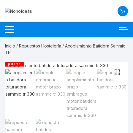
Saltar
al
contenido
Inicio
/
Repuestos Hostelería
/ Acoplamiento Batidora Sammic
TR
¡Oferta!