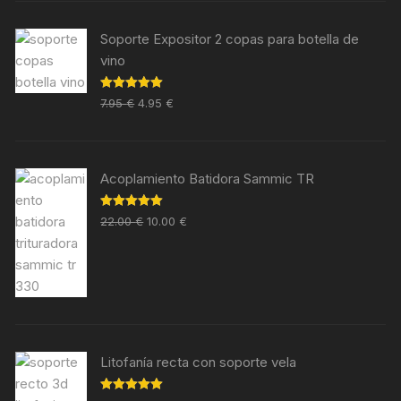
Soporte Expositor 2 copas para botella de
vino
Valorado en
7.95
€
4.95
€
5.00
de 5
Acoplamiento Batidora Sammic TR
Valorado en
22.00
€
10.00
€
5.00
de 5
Litofanía recta con soporte vela