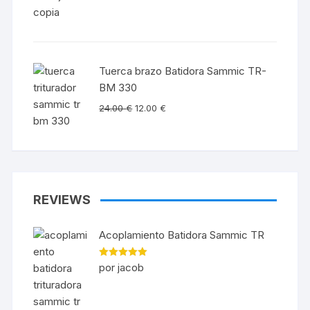
Tuerca brazo Batidora Sammic TR-
BM 330
24.00
€
12.00
€
REVIEWS
Acoplamiento Batidora Sammic TR
Valorado en
por jacob
5
de 5