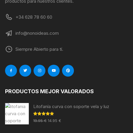
productos para nuestros clientes.
+34 628 78 60 60
info@nonoideas.com
Siempre Abierto para tí.
PRODUCTOS MEJOR VALORADOS
Litofanía curva con soporte vela y luz
Valorado en
19.95
€
14.95
€
5.00
de 5