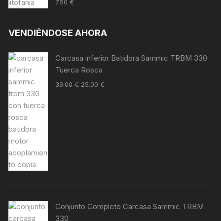
Valorado en
7.50
€
5.00
de 5
VENDIÉNDOSE AHORA
Carcasa inferior Batidora Sammic TRBM 330
Tuerca Rosca
39.00
€
25.00
€
Conjunto Completo Carcasa Sammic TRBM
330