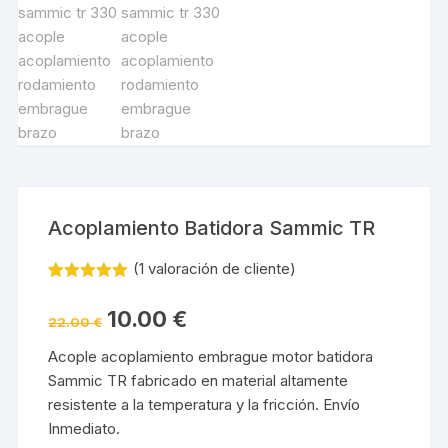
Acoplamiento Batidora Sammic TR
(
1
valoración de cliente)
Valorado
1
5.00
sobre
10.00
€
5 basado
22.00
€
en
puntuación
Acople acoplamiento embrague motor batidora
de cliente
Sammic TR fabricado en material altamente
resistente a la temperatura y la fricción. Envío
Inmediato.