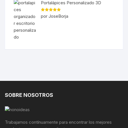
Portalápices Personalizado 3D
Valorado en
por JoseBorja
5
de 5
SOBRE NOSOTROS
Trabajamos contínuamente para encontrar los mejores