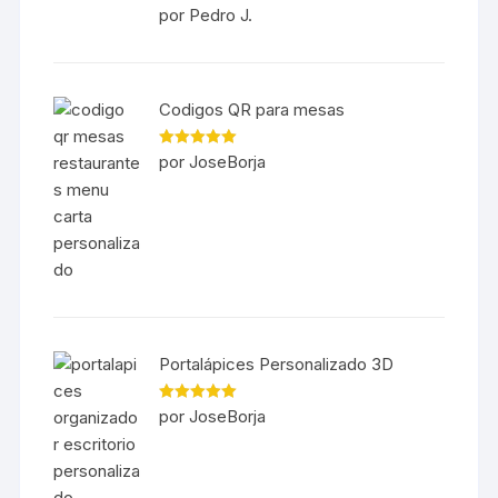
Valorado en
por Pedro J.
5
de 5
Codigos QR para mesas
Valorado en
por JoseBorja
5
de 5
Portalápices Personalizado 3D
Valorado en
por JoseBorja
5
de 5