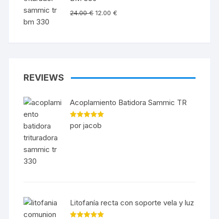
24.00
€
12.00
€
REVIEWS
Acoplamiento Batidora Sammic TR
Valorado en
por jacob
5
de 5
Litofanía recta con soporte vela y luz