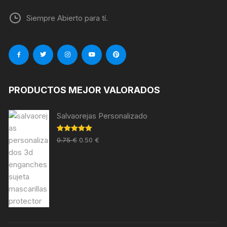
Siempre Abierto para tí.
PRODUCTOS MEJOR VALORADOS
Salvaorejas Personalizado
Valorado en
0.75
€
0.50
€
5.00
de 5