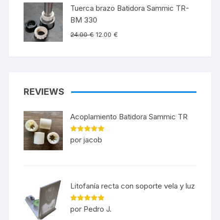
Tuerca brazo Batidora Sammic TR-
BM 330
24.00
€
12.00
€
REVIEWS
Acoplamiento Batidora Sammic TR
Valorado en
por jacob
5
de 5
Litofanía recta con soporte vela y luz
Valorado en
por Pedro J.
5
de 5