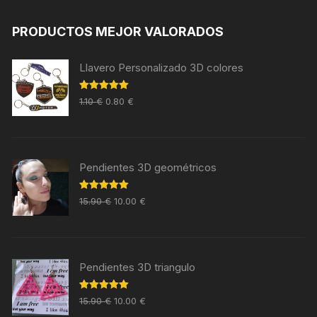
PRODUCTOS MEJOR VALORADOS
Llavero Personalizado 3D colores
Valorado en
1.10
€
0.80
€
5.00
de 5
Pendientes 3D geométricos
Valorado en
15.90
€
10.00
€
5.00
de 5
Pendientes 3D triangulo
Valorado en
15.90
€
10.00
€
5.00
de 5