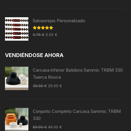
Salvaorejas Personalizado
Valorado en
0.75
€
0.50
€
5.00
de 5
VENDIÉNDOSE AHORA
Carcasa inferior Batidora Sammic TRBM 330
Tuerca Rosca
39.00
€
25.00
€
Conjunto Completo Carcasa Sammic TRBM
330
89.00
€
49.00
€