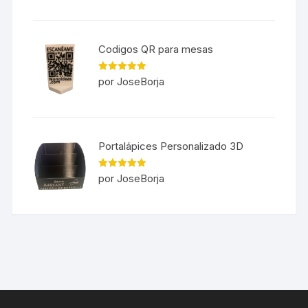
Codigos QR para mesas
Valorado en
por JoseBorja
5
de 5
Portalápices Personalizado 3D
Valorado en
por JoseBorja
5
de 5