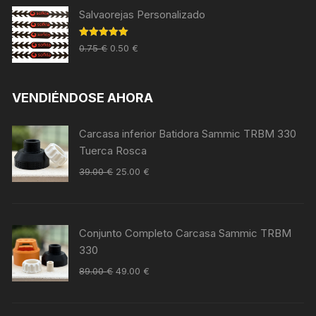
Salvaorejas Personalizado
Valorado en
0.75
€
0.50
€
5.00
de 5
VENDIÉNDOSE AHORA
Carcasa inferior Batidora Sammic TRBM 330
Tuerca Rosca
39.00
€
25.00
€
Conjunto Completo Carcasa Sammic TRBM
330
89.00
€
49.00
€