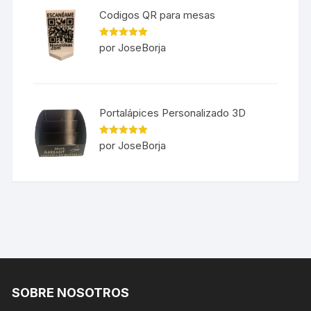
Codigos QR para mesas
Valorado en
por JoseBorja
5
de 5
Portalápices Personalizado 3D
Valorado en
por JoseBorja
5
de 5
SOBRE NOSOTROS