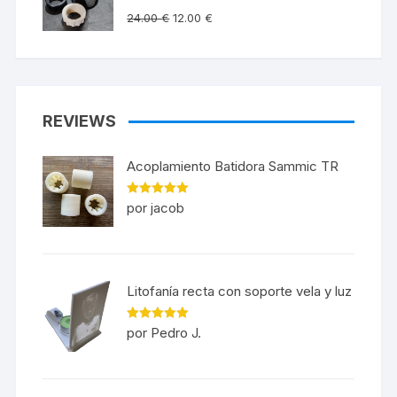
24.00
€
12.00
€
REVIEWS
Acoplamiento Batidora Sammic TR
Valorado en
por jacob
5
de 5
Litofanía recta con soporte vela y luz
Valorado en
por Pedro J.
5
de 5