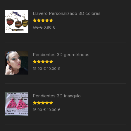
Llavero Personalizado 3D colores
Valorado en
1.10
€
0.80
€
5.00
de 5
Pendientes 3D geométricos
Valorado en
15.90
€
10.00
€
5.00
de 5
Pendientes 3D triangulo
Valorado en
15.90
€
10.00
€
5.00
de 5